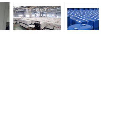
供应
对甲苯磺酸99含量一水合物
磷酸仓库大量储存