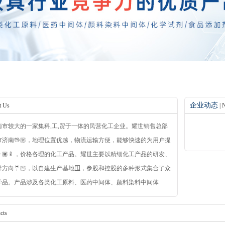
企业动态
t Us
| 
南市较大的一家集科,工,贸于一体的民营化工企业。耀世销售总部
济南🖖🏼，地理位置优越，物流运输方便，能够快速的为用户提
🏿‍🍼，价格各理的化工产品。耀世主要以精细化工产品的研发、
方向🤵🏻，以自建生产基地🪟，参股和控股的多种形式集合了众
学品。产品涉及各类化工原料、医药中间体、颜料染料中间体
、食品添加剂等众多领域🤷🏿‍♀️。耀世主要产品🦶🏽，三氯乙烯，四
‍♀️𓀓，四氢呋喃🧑🏼‍🏭，对苯二甲酸，对羟基硫代苯甲酰胺，二乙
cts
️，二甲基丙烯酸乙二醇酯，丙烯酸等不仅*全国30多个省市和地区🤽‍♀️。