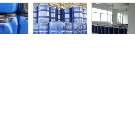
量 ，信誉至上”的服务宗旨🧑‍🍼，不断完善产品质量检测手段，建
督...
酸现货直销
苯氧乙醇 乙二醇苯醚 防腐杀菌剂
万华原装异佛尔酮现货
手机访问官网