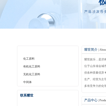
耀世简介
| Abou
产品分类
化工原料
耀世娱乐，是济
位于山东省会城市
有机化工原料
供各种质量优异
无机化工原料
生产、经营为主导
中间体
多有竞争力的化
🤙🏻、化学试剂
联系耀世
氯乙烯，异丙醇🧞
产品中心
| Produ
烯三胺🧛🏿‍♀